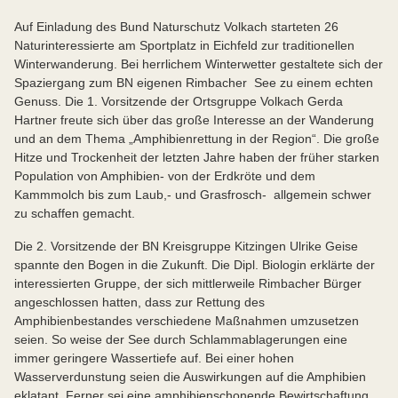
Auf Einladung des Bund Naturschutz Volkach starteten 26
Naturinteressierte am Sportplatz in Eichfeld zur traditionellen
Winterwanderung. Bei herrlichem Winterwetter gestaltete sich der
Spaziergang zum BN eigenen Rimbacher See zu einem echten
Genuss. Die 1. Vorsitzende der Ortsgruppe Volkach Gerda
Hartner freute sich über das große Interesse an der Wanderung
und an dem Thema „Amphibienrettung in der Region“. Die große
Hitze und Trockenheit der letzten Jahre haben der früher starken
Population von Amphibien- von der Erdkröte und dem
Kammmolch bis zum Laub,- und Grasfrosch- allgemein schwer
zu schaffen gemacht.
Die 2. Vorsitzende der BN Kreisgruppe Kitzingen Ulrike Geise
spannte den Bogen in die Zukunft. Die Dipl. Biologin erklärte der
interessierten Gruppe, der sich mittlerweile Rimbacher Bürger
angeschlossen hatten, dass zur Rettung des
Amphibienbestandes verschiedene Maßnahmen umzusetzen
seien. So weise der See durch Schlammablagerungen eine
immer geringere Wassertiefe auf. Bei einer hohen
Wasserverdunstung seien die Auswirkungen auf die Amphibien
eklatant. Ferner sei eine amphibienschonende Bewirtschaftung