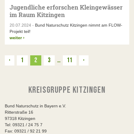
Jugendliche erforschen Kleingewässer
im Raum Kitzingen
20.07.2024 -
Bund Naturschutz Kitzingen nimmt am FLOW-
Projekt teil!
weiter
›
Zurück
Weiter
‹
1
2
3
…
11
›
KREISGRUPPE KITZINGEN
Bund Naturschutz in Bayern e.V.
Ritterstraße 16
97318 Kitzingen
Tel: 09321 / 24 75 7
Fax: 09321 / 92 21 99